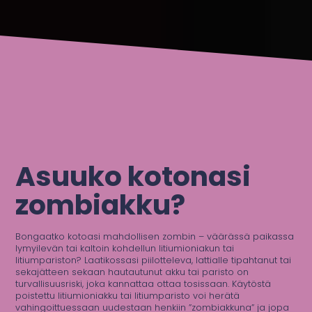
Asuuko kotonasi
zombiakku?
Bongaatko kotoasi mahdollisen zombin – väärässä paikassa
lymyilevän tai kaltoin kohdellun litiumioniakun tai
litiumpariston? Laatikossasi piilotteleva, lattialle tipahtanut tai
sekajätteen sekaan hautautunut akku tai paristo on
turvallisuusriski, joka kannattaa ottaa tosissaan. Käytöstä
poistettu litiumioniakku tai litiumparisto voi herätä
vahingoittuessaan uudestaan henkiin ”zombiakkuna” ja jopa