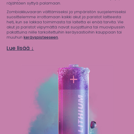
räjähtäen syttyä palamaan.
Zombiakkuvaaran välttämiseksi ja ympäristön suojelemiseksi
suosittelemme irrottamaan kaikki akut ja paristot laitteesta
heti, kun se lakkaa toimimasta tai laitetta ei enää tarvita. Vie
akut ja paristot viipymättä navat suojattuina tai muovipussiin
pakattuina niille tarkoitettuihin keräysastioihin kauppaan tai
muuhun
keräyspisteeseen
.
Lue lisää ↓