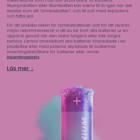
säkerhetsrisk som man bör ta på allvar. Ett kasserat
litiumjonbatteri eller litiumbatteri kan vakna till liv igen när det
skadas som ett ”zombiebatteri”, och till och med explodera
och fatta eld.
För att undvika risken för zombiebatterier och för att skydda
miljön rekommenderar vi att du tar bort alla batterier ur en
apparat genast när den slutar fungera eller inte längre
behövs. Lämna omedelbart alla batterier förpackade i en
plastpåse eller med polerna skyddade till butikernas
insamlingsbehållare för batterier eller annan
insamlingsplats
.
Läs mer ↓