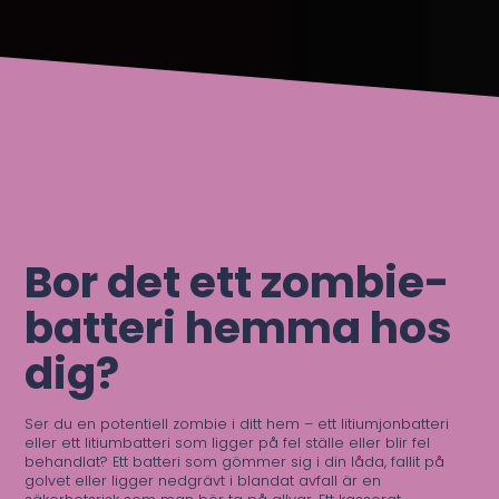
Bor det ett zombi­e­­­­­­­­
batteri hemma hos
dig?
Ser du en potentiell zombie i ditt hem – ett litiumjonbatteri
eller ett litiumbatteri som ligger på fel ställe eller blir fel
behandlat? Ett batteri som gömmer sig i din låda, fallit på
golvet eller ligger nedgrävt i blandat avfall är en